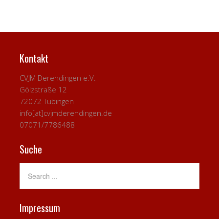
Kontakt
CVJM Derendingen e.V.
Gölzstraße 12
72072 Tübingen
info[at]cvjmderendingen.de
07071/7786488
Suche
Impressum