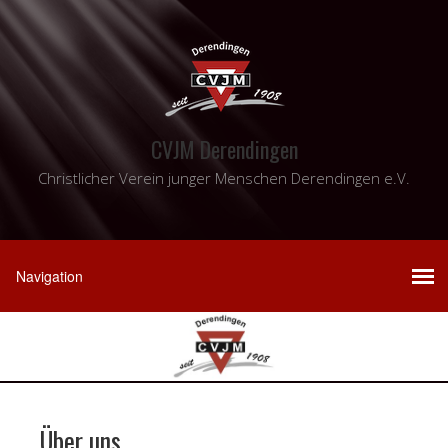
CVJM Derendingen
Christlicher Verein junger Menschen Derendingen e.V.
Über uns