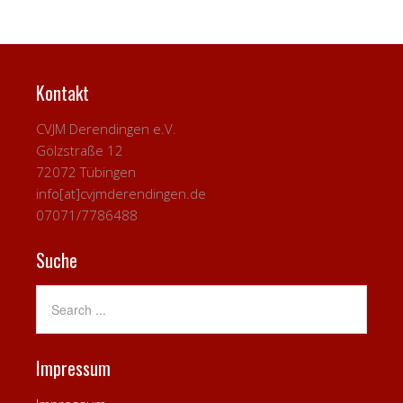
Kontakt
CVJM Derendingen e.V.
Gölzstraße 12
72072 Tübingen
info[at]cvjmderendingen.de
07071/7786488
Suche
Impressum