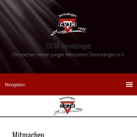
CVJM Derendingen
Christlicher Verein junger Menschen Derendingen e.V.
Mitmachen