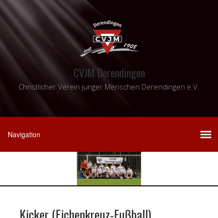
CVJM Derendingen
Christlicher Verein junger Menschen Derendingen e.V.
Kicker (Eichenkreuz-Fußball)