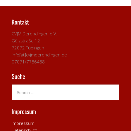
Kontakt
CVJM Derendingen e.V.
Gölzstraße 12
72072 Tübingen
info[at]cvjmderendingen.de
07071/7786488
Suche
Impressum
Impressum
Datenschutz