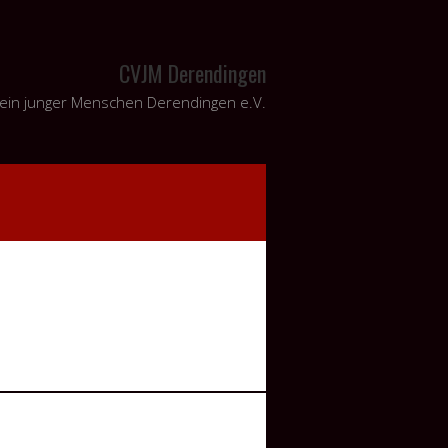
CVJM Derendingen
erein junger Menschen Derendingen e.V.