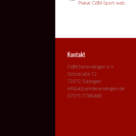
Plakat CVJM-Sport web
Kontakt
CVJM Derendingen e.V.
Gölzstraße 12
72072 Tübingen
info[at]cvjmderendingen.de
07071/7786488