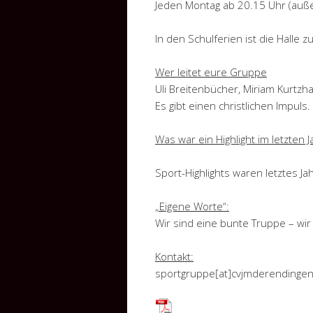
Jeden Montag ab 20.15 Uhr (auße
In den Schulferien ist die Halle 
Wer leitet eure Gruppe
Uli Breitenbücher, Miriam Kurtzh
Es gibt einen christlichen Impuls.
Was war ein Highlight im letzten J
Sport-Highlights waren letztes Ja
„Eigene Worte“:
Wir sind eine bunte Truppe – wir
Kontakt:
sportgruppe[at]cvjmderendinge