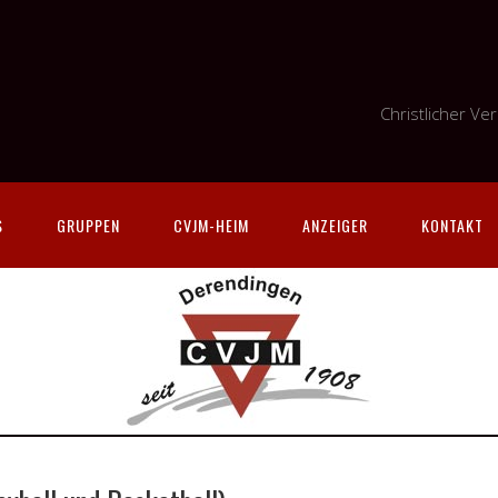
Christlicher V
S
GRUPPEN
CVJM-HEIM
ANZEIGER
KONTAKT